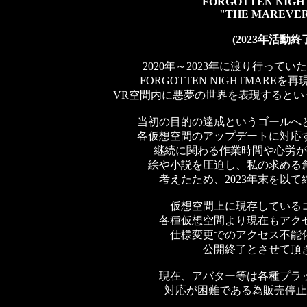
FORGOTTEN NIG
"THE MAREVE
(2023年活動終
2020年～2023年に渡り行って
FORGOTTEN NIGHTMARE
VR空間内に悪夢の世界を表現するとい
当初の目的の達成というゴールへ
各仮想空間のアップデートに対応
継続に関わる作業時間や心労が
絵や小説を圧迫し、私の求める
考えたため、2023年末を以
仮想空間上に現存している
各種仮想空間より現在もアク
仕様変更でのアクセス不能
公開終了とさせて頂
現在、アバター等は各種プラ
対応が困難である為販売停止